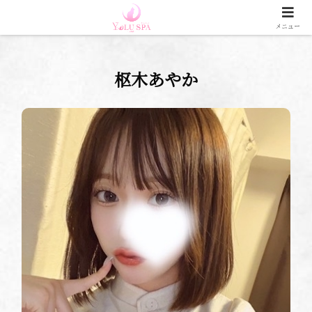
大阪 日本橋 谷九 メンズエステ 【YOLU SPA 大阪店】
メニュー
枢木あやか