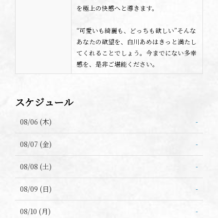
を極上の快感へと導きます。
“可愛いも綺麗も、どっちも欲しい”そんな
あなたの欲望を、白川あめはきっと満たし
てくれることでしょう。今までにない多幸
感を、是非ご堪能ください。
スケジュール
08/06 (木)
-
08/07 (金)
-
08/08 (土)
-
08/09 (日)
-
08/10 (月)
-