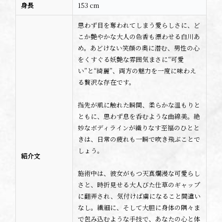
身長
153 cm
思わず目を奪われてしまう愛らしさに、ど
こか艶やかな大人の色香も漂わせる白川あ
め。あどけない笑顔の奥に潜む、男性の心
をくすぐる妖艶な雰囲気――まさに“可愛
い”と“綺麗”、両方の魅力を一度に味わえ
る贅沢な存在です。
指先が肌に触れた瞬間、柔らかな温もりと
ともに、思わず息を呑むような曲線美。絶
妙なボディラインが織りなす至福のひとと
きは、日常の疲れも一瞬で吹き飛ぶことで
しょう。
紹介文
施術中は、彼女がもつ天真爛漫な可愛らし
さと、時折見せる大人びた仕草のギャップ
に翻弄され、気付けば虜になること間違い
なし。繊細に、そして大胆に身体の隅々ま
で包み込むような手技で、あなたの心と体